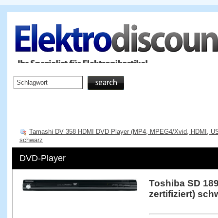
Startseite
TV & Video
Tamashi DV 358 HDMI DVD Player (MP4, MPEG4/Xvid, HDMI, US
schwarz
DVD-Player
Toshiba SD 189
zertifiziert) sc