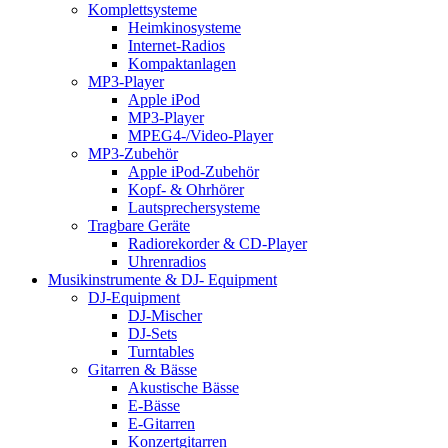
Komplettsysteme
Heimkinosysteme
Internet-Radios
Kompaktanlagen
MP3-Player
Apple iPod
MP3-Player
MPEG4-/Video-Player
MP3-Zubehör
Apple iPod-Zubehör
Kopf- & Ohrhörer
Lautsprechersysteme
Tragbare Geräte
Radiorekorder & CD-Player
Uhrenradios
Musikinstrumente & DJ- Equipment
DJ-Equipment
DJ-Mischer
DJ-Sets
Turntables
Gitarren & Bässe
Akustische Bässe
E-Bässe
E-Gitarren
Konzertgitarren