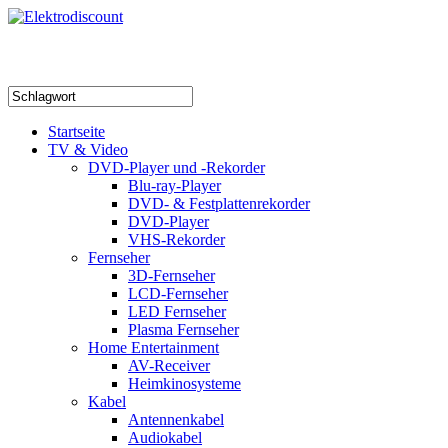
Startseite
TV & Video
DVD-Player und -Rekorder
Blu-ray-Player
DVD- & Festplattenrekorder
DVD-Player
VHS-Rekorder
Fernseher
3D-Fernseher
LCD-Fernseher
LED Fernseher
Plasma Fernseher
Home Entertainment
AV-Receiver
Heimkinosysteme
Kabel
Antennenkabel
Audiokabel