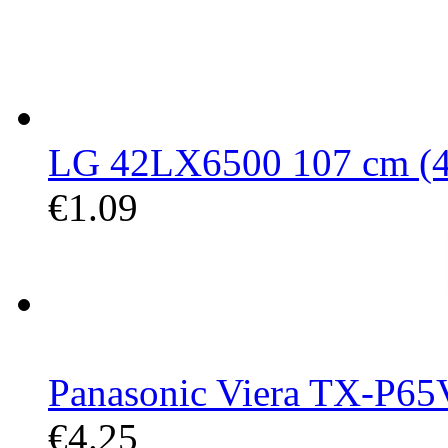
LG 42LX6500 107 cm (42
€1.09
Panasonic Viera TX-P65V
€4.25