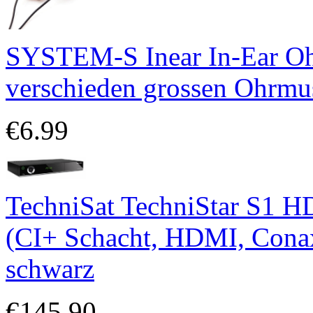
SYSTEM-S Inear In-Ear Ohr
verschieden grossen Ohrmu
€6.99
TechniSat TechniStar S1 HD
(CI+ Schacht, HDMI, Cona
schwarz
€145.90