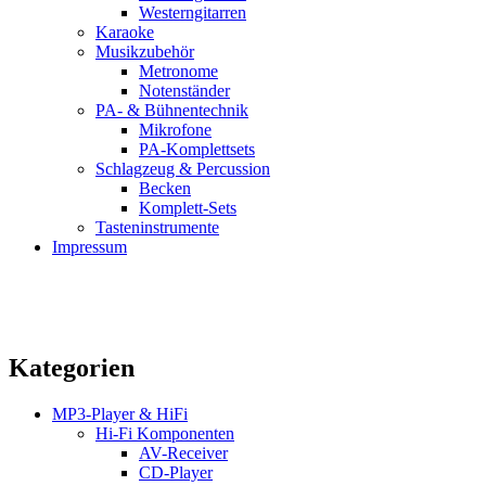
Westerngitarren
Karaoke
Musikzubehör
Metronome
Notenständer
PA- & Bühnentechnik
Mikrofone
PA-Komplettsets
Schlagzeug & Percussion
Becken
Komplett-Sets
Tasteninstrumente
Impressum
Kategorien
MP3-Player & HiFi
Hi-Fi Komponenten
AV-Receiver
CD-Player