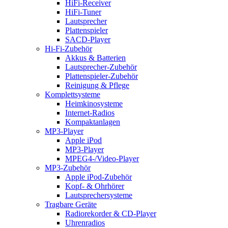
HiFi-Receiver
HiFi-Tuner
Lautsprecher
Plattenspieler
SACD-Player
Hi-Fi-Zubehör
Akkus & Batterien
Lautsprecher-Zubehör
Plattenspieler-Zubehör
Reinigung & Pflege
Komplettsysteme
Heimkinosysteme
Internet-Radios
Kompaktanlagen
MP3-Player
Apple iPod
MP3-Player
MPEG4-/Video-Player
MP3-Zubehör
Apple iPod-Zubehör
Kopf- & Ohrhörer
Lautsprechersysteme
Tragbare Geräte
Radiorekorder & CD-Player
Uhrenradios