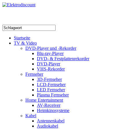
Startseite
TV & Video
DVD-Player und -Rekorder
Blu-ray-Player
DVD- & Festplattenrekorder
DVD-Player
VHS-Rekorder
Fernseher
3D-Fernseher
LCD-Fernseher
LED Fernseher
Plasma Fernseher
Home Entertainment
AV-Receiver
Heimkinosysteme
Kabel
Antennenkabel
Audiokabel