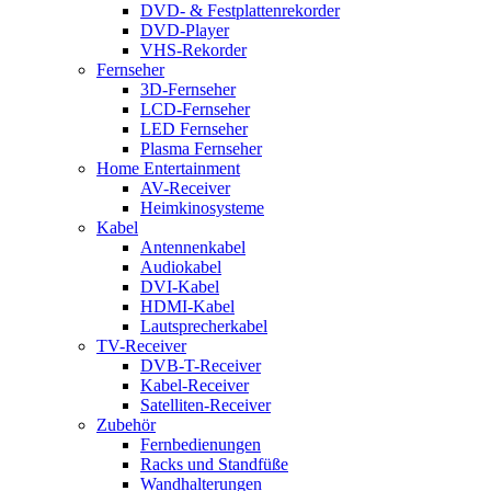
DVD- & Festplattenrekorder
DVD-Player
VHS-Rekorder
Fernseher
3D-Fernseher
LCD-Fernseher
LED Fernseher
Plasma Fernseher
Home Entertainment
AV-Receiver
Heimkinosysteme
Kabel
Antennenkabel
Audiokabel
DVI-Kabel
HDMI-Kabel
Lautsprecherkabel
TV-Receiver
DVB-T-Receiver
Kabel-Receiver
Satelliten-Receiver
Zubehör
Fernbedienungen
Racks und Standfüße
Wandhalterungen