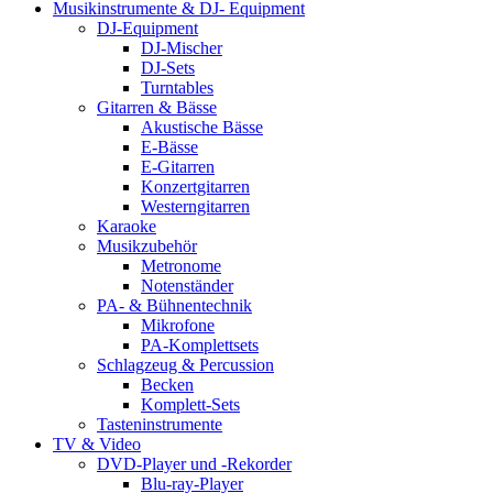
Musikinstrumente & DJ- Equipment
DJ-Equipment
DJ-Mischer
DJ-Sets
Turntables
Gitarren & Bässe
Akustische Bässe
E-Bässe
E-Gitarren
Konzertgitarren
Westerngitarren
Karaoke
Musikzubehör
Metronome
Notenständer
PA- & Bühnentechnik
Mikrofone
PA-Komplettsets
Schlagzeug & Percussion
Becken
Komplett-Sets
Tasteninstrumente
TV & Video
DVD-Player und -Rekorder
Blu-ray-Player