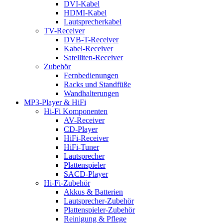
DVI-Kabel
HDMI-Kabel
Lautsprecherkabel
TV-Receiver
DVB-T-Receiver
Kabel-Receiver
Satelliten-Receiver
Zubehör
Fernbedienungen
Racks und Standfüße
Wandhalterungen
MP3-Player & HiFi
Hi-Fi Komponenten
AV-Receiver
CD-Player
HiFi-Receiver
HiFi-Tuner
Lautsprecher
Plattenspieler
SACD-Player
Hi-Fi-Zubehör
Akkus & Batterien
Lautsprecher-Zubehör
Plattenspieler-Zubehör
Reinigung & Pflege