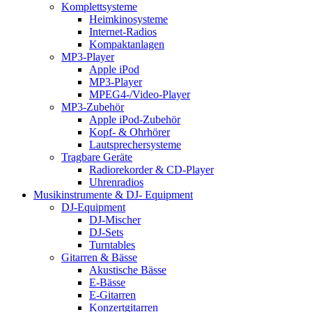
Komplettsysteme
Heimkinosysteme
Internet-Radios
Kompaktanlagen
MP3-Player
Apple iPod
MP3-Player
MPEG4-/Video-Player
MP3-Zubehör
Apple iPod-Zubehör
Kopf- & Ohrhörer
Lautsprechersysteme
Tragbare Geräte
Radiorekorder & CD-Player
Uhrenradios
Musikinstrumente & DJ- Equipment
DJ-Equipment
DJ-Mischer
DJ-Sets
Turntables
Gitarren & Bässe
Akustische Bässe
E-Bässe
E-Gitarren
Konzertgitarren